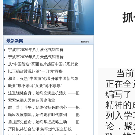
抓
最新新闻
more
宁波市2026年八月液化气销售价
宁波市2026年八月天然气销售价
从“中国智造”亮丽名片感悟中国式现代化
当前
以正确政绩观纠治“一刀切”顽疾
和音：火热“中国游”彰显开放中国新气象
正在全
既要“厚书读薄”又要“薄书读厚”
编写了
注重强健自身，始终充满生机活力 ——把...
紧紧依靠人民创造历史伟业
精神的
敢于善于斗争，始终保持必胜信心 ——把...
列入学
顺应发展潮流，始终走在时代前列 ——把...
勇担历史使命，始终掌握战略主动 ——把...
论，聚
严阵以待防台防汛 筑牢燃气安全防线