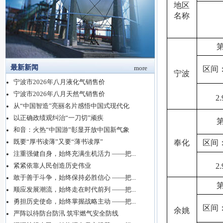
地区
名称
最新新闻
more
区间
宁波
宁波市2026年八月液化气销售价
宁波市2026年八月天然气销售价
2
从“中国智造”亮丽名片感悟中国式现代化
以正确政绩观纠治“一刀切”顽疾
和音：火热“中国游”彰显开放中国新气象
既要“厚书读薄”又要“薄书读厚”
奉化
区间
注重强健自身，始终充满生机活力 ——把...
2
紧紧依靠人民创造历史伟业
敢于善于斗争，始终保持必胜信心 ——把...
顺应发展潮流，始终走在时代前列 ——把...
勇担历史使命，始终掌握战略主动 ——把...
区间
余姚
严阵以待防台防汛 筑牢燃气安全防线