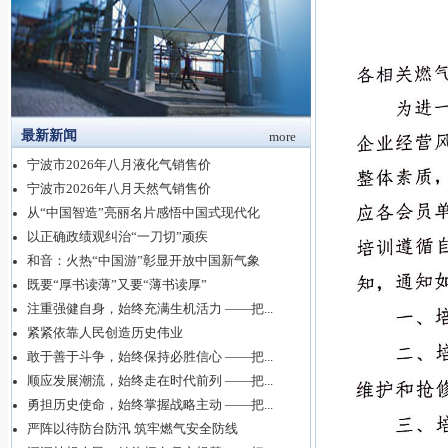
最新新闻
more
宁波市2026年八月液化气销售价
宁波市2026年八月天然气销售价
从“中国智造”亮丽名片感悟中国式现代化
以正确政绩观纠治“一刀切”顽疾
和音：火热“中国游”彰显开放中国新气象
既要“厚书读薄”又要“薄书读厚”
注重强健自身，始终充满生机活力 ——把...
紧紧依靠人民创造历史伟业
敢于善于斗争，始终保持必胜信心 ——把...
顺应发展潮流，始终走在时代前列 ——把...
勇担历史使命，始终掌握战略主动 ——把...
严阵以待防台防汛 筑牢燃气安全防线