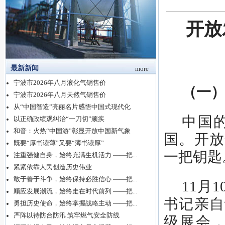
开放
最新新闻
more
宁波市2026年八月液化气销售价
（一
宁波市2026年八月天然气销售价
从“中国智造”亮丽名片感悟中国式现代化
中国
以正确政绩观纠治“一刀切”顽疾
和音：火热“中国游”彰显开放中国新气象
国。开放
既要“厚书读薄”又要“薄书读厚”
一把钥匙
注重强健自身，始终充满生机活力 ——把...
紧紧依靠人民创造历史伟业
敢于善于斗争，始终保持必胜信心 ——把...
11月
顺应发展潮流，始终走在时代前列 ——把...
书记亲自
勇担历史使命，始终掌握战略主动 ——把...
严阵以待防台防汛 筑牢燃气安全防线
级展会