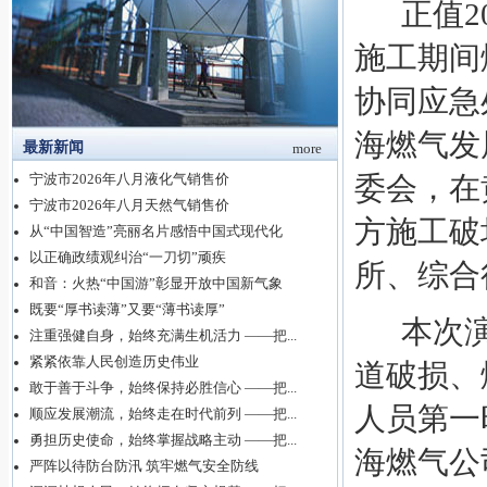
正值
施工期间
协同应急
海燃气发
最新新闻
more
宁波市2026年八月液化气销售价
委会
，
在
宁波市2026年八月天然气销售价
方施工破
从“中国智造”亮丽名片感悟中国式现代化
以正确政绩观纠治“一刀切”顽疾
所、综合
和音：火热“中国游”彰显开放中国新气象
既要“厚书读薄”又要“薄书读厚”
本次
注重强健自身，始终充满生机活力 ——把...
紧紧依靠人民创造历史伟业
道破损、
敢于善于斗争，始终保持必胜信心 ——把...
人员第一
顺应发展潮流，始终走在时代前列 ——把...
勇担历史使命，始终掌握战略主动 ——把...
海
燃气公
严阵以待防台防汛 筑牢燃气安全防线